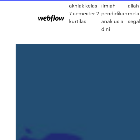
akhlak kelas
ilmiah
alla
7 semester 2
pendidikan
mela
kurtilas
anak usia
sega
dini