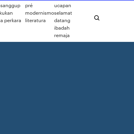
h sanggup
pré
ucapan
kukan
modernismo
selamat
la perkara
literatura
datang
ibadah
remaja