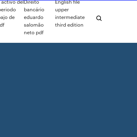
activo del
Direito
English file
periodo
bancário
upper
bajo de
eduardo
intermediate
df
salomão
third edition
neto pdf