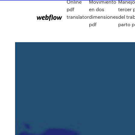
Online
Movimiento
Manejo 
pdf
en dos
tercer 
translator
dimensiones
del tra
pdf
parto p