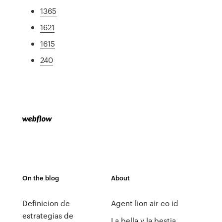
1365
1621
1615
240
On the blog
About
Definicion de
Agent lion air co id
estrategias de
La bella y la bestia