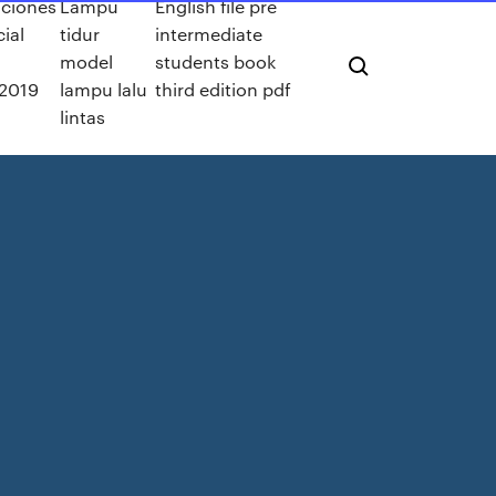
iciones
Lampu
English file pre
cial
tidur
intermediate
model
students book
 2019
lampu lalu
third edition pdf
lintas