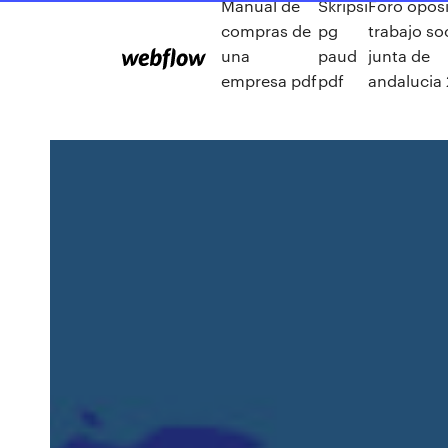
Manual de
Skripsi
Foro opos
compras de
pg
trabajo so
una
paud
junta de
empresa pdf
pdf
andalucia